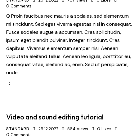
STANDARD
29.12.2022
707
Views
0
Likes
0
Comments
Q Proin faucibus nec mauris a sodales, sed elementum
mi tincidunt. Sed eget viverra egestas nisi in consequat.
Fusce sodales augue a accumsan. Cras sollicitudin,
ipsum eget blandit pulvinar. Integer tincidunt. Cras
dapibus. Vivamus elementum semper nisi. Aenean
vulputate eleifend tellus. Aenean leo ligula, porttitor eu,
consequat vitae, eleifend ac, enim. Sed ut perspiciatis,
unde…
Video and sound editing tutorial
STANDARD
29.12.2022
564
Views
0
Likes
0
Comments